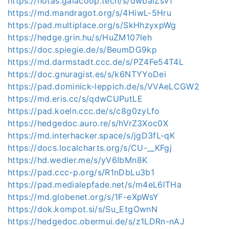
https://notas.gaiacoop.tech/s/dwbalZsv1
https://md.mandragot.org/s/4HiwL-5Hru
https://pad.multiplace.org/s/SkHhzyxpWg
https://hedge.grin.hu/s/HuZM107leh
https://doc.spiegie.de/s/BeumDG9kp
https://md.darmstadt.ccc.de/s/PZ4Fe54T4L
https://doc.gnuragist.es/s/k6NTYYoDei
https://pad.dominick-leppich.de/s/VVAeLCGW2
https://md.eris.cc/s/qdwCUPutLE
https://pad.koeln.ccc.de/s/c8g0zyLfo
https://hedgedoc.auro.re/s/hVrZ3Xoc0X
https://md.interhacker.space/s/jgD3fL-qK
https://docs.localcharts.org/s/CU-__KFgj
https://hd.wedler.me/s/yV6IbMn8K
https://pad.ccc-p.org/s/R1nDbLu3b1
https://pad.medialepfade.net/s/m4eL6lTHa
https://md.globenet.org/s/1F-eXpWsY
https://dok.kompot.si/s/Su_EtgOwnN
https://hedgedoc.obermui.de/s/z1LDRn-nAJ