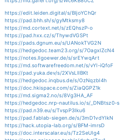
https://md.gafert.org/s/Wc6KB8oCZ
https://edit.leiden.digital/s/BIjoYChQr
https://pad.bhh.sh/s/gyMtksmy8
https://md.cortext.net/s/zEQhszP-o
https://pad.hxx.cz/s/ThywdVGSPt
https://pads.dgnum.eu/s/UANokTVG2N
https://hedgedoc.team23.org/s/7OagxIZcN4
https://notes.llgoewer.de/s/srEYwqArt
https://md.softwarefreedom.net/s/vYl-iQfoF
https://pad.yuka.dev/s/2XVsLIlBKt
https://hedgedoc.inqbus.de/s/OzNqzbl4h
https://doc.hkispace.com/s/ZiaQGPZ1k
https://md.sigma2.no/s/8Vg3HA_AF
https://hedgedoc.nrp-nautilus.io/s/_DNBtsz0-s
https://pad.n39.eu/s/TvspP3Iku6
https://pad.fablab-siegen.de/s/3mD1vdYlkN
https://hack.utopia-lab.org/s/BFM-imrsD
https://doc.interscalar.eu/s/Tz2SeUlg4