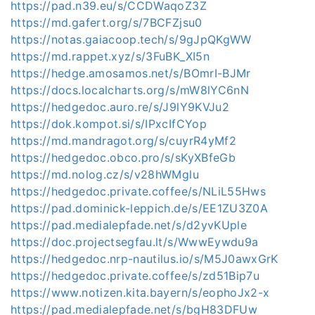
https://pad.n39.eu/s/CCDWaqoZ3Z
https://md.gafert.org/s/7BCFZjsu0
https://notas.gaiacoop.tech/s/9gJpQKgWW
https://md.rappet.xyz/s/3FuBK_XI5n
https://hedge.amosamos.net/s/BOmrI-BJMr
https://docs.localcharts.org/s/mW8lYC6nN
https://hedgedoc.auro.re/s/J9lY9KVJu2
https://dok.kompot.si/s/IPxcIfCYop
https://md.mandragot.org/s/cuyrR4yMf2
https://hedgedoc.obco.pro/s/sKyXBfeGb
https://md.nolog.cz/s/v28hWMglu
https://hedgedoc.private.coffee/s/NLiL55Hws
https://pad.dominick-leppich.de/s/EE1ZU3Z0A
https://pad.medialepfade.net/s/d2yvKUple
https://doc.projectsegfau.lt/s/WwwEywdu9a
https://hedgedoc.nrp-nautilus.io/s/M5J0awxGrK
https://hedgedoc.private.coffee/s/zd51Bip7u
https://www.notizen.kita.bayern/s/eophoJx2-x
https://pad.medialepfade.net/s/bgH83DFUw