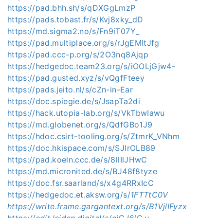
https://pad.bhh.sh/s/qDXGgLmzP
https://pads.tobast.fr/s/Kvj8xky_dD
https://md.sigma2.no/s/Fn9iT07Y_
https://pad.multiplace.org/s/rJgEMItJfg
https://pad.ccc-p.org/s/2O3nq8Ajqp
https://hedgedoc.team23.org/s/iOOLjGjw4-
https://pad.gusted.xyz/s/vQgfFteey
https://pads.jeito.nl/s/cZn-in-Ear
https://doc.spiegie.de/s/JsapTa2di
https://hack.utopia-lab.org/s/VkTbwIawu
https://md.globenet.org/s/QdfGBo1J9
https://hdoc.csirt-tooling.org/s/ZtmrK_VNhm
https://doc.hkispace.com/s/SJlrOLB89
https://pad.koeln.ccc.de/s/8llIlJHwC
https://md.micronited.de/s/BJ48f8tyze
https://doc.fsr.saarland/s/x4g4RRxIcC
https://hedgedoc.et.aksw.org/s/
1FTTtC0V
https://write.frame.gargantext.org/s/B1VjlIFyzx
https://edit.leiden.digital/s/ciCJ6IC_y