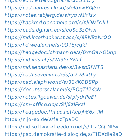
https://pad.nantes.cloud/s/eI5xwV0jSo
https://notes.rabjerg.de/s/ryqvMIt1zx
https://hackmd.openmole.org/s/rJOMIYJLl
https://pads.dgnum.eu/s/coSo3zOivX
https://md.interhacker.space/s/8RNBzNrOQ
https://hd.wedler.me/s/9DT5jcgkI
https://hedgedoc.ichmann.de/s/6vnGawOUhp
https://md.infs.ch/s/WI3YoYNaf
https://md.sebastians.dev/s/3wsbSiWTS
https://codi.sevenvm.de/s/5DD9nltLy
https://pad.aleph.world/s/334KCDSPp
https://doc.interscalar.eu/s/POqZ12KcM
https://notes.llgoewer.de/s/pIydrPeEf
https://om-office.de/s/S1j5zIFkzl
https://hedgedoc.ffmuc.net/s/pjh66x-lM
https://n.jo-so.de/s/feIzTpaDO
https://md.softwarefreedom.net/s/TrzCQ-NPw
https://pad.demokratie-dialog.de/s/TtDXdIe9aQ