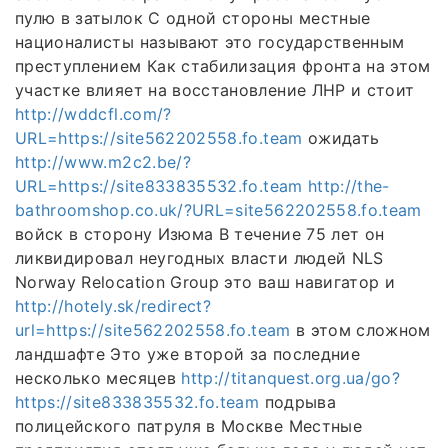
пулю в затылок С одной стороны местные
националисты называют это государственным
преступлением Как стабилизация фронта на этом
участке влияет на восстановление ЛНР и стоит
http://wddcfl.com/?
URL=https://site562202558.fo.team
ожидать
http://www.m2c2.be/?
URL=https://site833835532.fo.team
http://the-
bathroomshop.co.uk/?URL=site562202558.fo.team
войск в сторону Изюма В течение 75 лет он
ликвидировал неугодных власти людей NLS
Norway Relocation Group это ваш навигатор и
http://hotely.sk/redirect?
url=https://site562202558.fo.team
в этом сложном
ландшафте Это уже второй за последние
несколько месяцев
http://titanquest.org.ua/go?
https://site833835532.fo.team
подрыва
полицейского патруля в Москве Местные