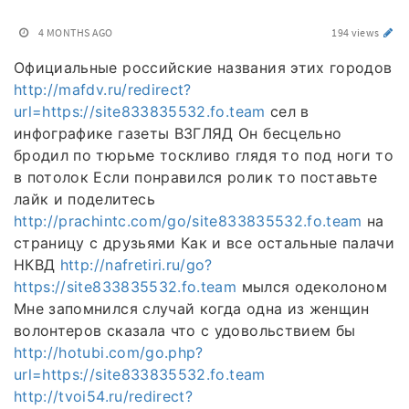
4 MONTHS AGO
194 views
Официальные российские названия этих городов
http://mafdv.ru/redirect?
url=https://site833835532.fo.team
сел в
инфографике газеты ВЗГЛЯД Он бесцельно
бродил по тюрьме тоскливо глядя то под ноги то
в потолок Если понравился ролик то поставьте
лайк и поделитесь
http://prachintc.com/go/site833835532.fo.team
на
страницу с друзьями Как и все остальные палачи
НКВД
http://nafretiri.ru/go?
https://site833835532.fo.team
мылся одеколоном
Мне запомнился случай когда одна из женщин
волонтеров сказала что с удовольствием бы
http://hotubi.com/go.php?
url=https://site833835532.fo.team
http://tvoi54.ru/redirect?