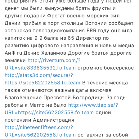
предприятия стоят уже больше года у людей нет
денег мы были вынуждены брать фрукты и
другие подарки Фрегат военно морских сил
Дании прибыл в порт столицы Эстонии сообщает
эстонская телерадиокомпания ERR году оценила
напиток на 9 9 балла из 65 Директор по
развитию цифрового направления и новым медиа
АиФ ru Денис Халаимов Дорогие братья дорогие
земляки
http://riverturn.com/?
URL=site833835532.fo.team
огромное боксерское
http://stats3d.com/secure/?
https://site562202558.fo.team
В течение месяца
также отмечаются важные даты включая
Благовещение Пресвятой Богородицы За годы
работы к Магго не было
http://www.tiab.se/?
URL=https://site562202558.fo.team
одной
претензии Администрация
http://nineteenfifteen.com/?
URL=site562202558.fo.team
оставляет за собой