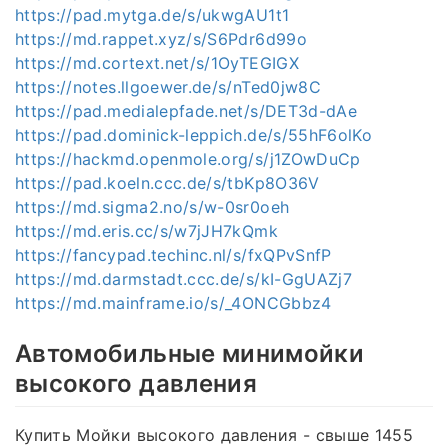
https://pad.mytga.de/s/ukwgAU1t1
https://md.rappet.xyz/s/S6Pdr6d99o
https://md.cortext.net/s/1OyTEGIGX
https://notes.llgoewer.de/s/nTed0jw8C
https://pad.medialepfade.net/s/DET3d-dAe
https://pad.dominick-leppich.de/s/55hF6olKo
https://hackmd.openmole.org/s/j1ZOwDuCp
https://pad.koeln.ccc.de/s/tbKp8O36V
https://md.sigma2.no/s/w-0sr0oeh
https://md.eris.cc/s/w7jJH7kQmk
https://fancypad.techinc.nl/s/fxQPvSnfP
https://md.darmstadt.ccc.de/s/kI-GgUAZj7
https://md.mainframe.io/s/_4ONCGbbz4
Автомобильные минимойки
высокого давления
Купить Мойки высокого давления - свыше 1455