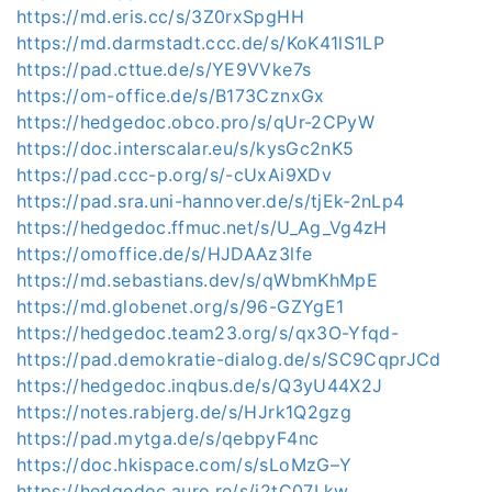
https://md.eris.cc/s/3Z0rxSpgHH
https://md.darmstadt.ccc.de/s/KoK41lS1LP
https://pad.cttue.de/s/YE9VVke7s
https://om-office.de/s/B173CznxGx
https://hedgedoc.obco.pro/s/qUr-2CPyW
https://doc.interscalar.eu/s/kysGc2nK5
https://pad.ccc-p.org/s/-cUxAi9XDv
https://pad.sra.uni-hannover.de/s/tjEk-2nLp4
https://hedgedoc.ffmuc.net/s/U_Ag_Vg4zH
https://omoffice.de/s/HJDAAz3lfe
https://md.sebastians.dev/s/qWbmKhMpE
https://md.globenet.org/s/96-GZYgE1
https://hedgedoc.team23.org/s/qx3O-Yfqd-
https://pad.demokratie-dialog.de/s/SC9CqprJCd
https://hedgedoc.inqbus.de/s/Q3yU44X2J
https://notes.rabjerg.de/s/HJrk1Q2gzg
https://pad.mytga.de/s/qebpyF4nc
https://doc.hkispace.com/s/sLoMzG–Y
https://hedgedoc.auro.re/s/j2tC07Lkw_