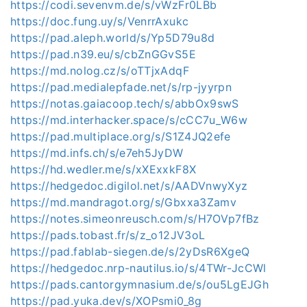
https://codi.sevenvm.de/s/vWzFr0LBb
https://doc.fung.uy/s/VenrrAxukc
https://pad.aleph.world/s/Yp5D79u8d
https://pad.n39.eu/s/cbZnGGvS5E
https://md.nolog.cz/s/oTTjxAdqF
https://pad.medialepfade.net/s/rp-jyyrpn
https://notas.gaiacoop.tech/s/abbOx9swS
https://md.interhacker.space/s/cCC7u_W6w
https://pad.multiplace.org/s/S1Z4JQ2efe
https://md.infs.ch/s/e7eh5JyDW
https://hd.wedler.me/s/xXExxkF8X
https://hedgedoc.digilol.net/s/AADVnwyXyz
https://md.mandragot.org/s/Gbxxa3Zamv
https://notes.simeonreusch.com/s/H7OVp7fBz
https://pads.tobast.fr/s/z_o12JV3oL
https://pad.fablab-siegen.de/s/2yDsR6XgeQ
https://hedgedoc.nrp-nautilus.io/s/4TWr-JcCWl
https://pads.cantorgymnasium.de/s/ou5LgEJGh
https://pad.yuka.dev/s/XOPsmi0_8g