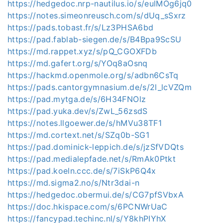
https://hedgedoc.nrp-nautilus.io/s/eulMOg6jq0
https://notes.simeonreusch.com/s/dUq_sSxrz
https://pads.tobast.fr/s/Lz3PHSA6bd
https://pad.fablab-siegen.de/s/B4Bpa9ScSU
https://md.rappet.xyz/s/pQ_CGOXFDb
https://md.gafert.org/s/YOq8aOsnq
https://hackmd.openmole.org/s/adbn6CsTq
https://pads.cantorgymnasium.de/s/2l_lcVZQm
https://pad.mytga.de/s/6H34FNOlz
https://pad.yuka.dev/s/ZwL_56zsdS
https://notes.llgoewer.de/s/hMVu38TF1
https://md.cortext.net/s/SZq0b-SG1
https://pad.dominick-leppich.de/s/jzSfVDQts
https://pad.medialepfade.net/s/RmAk0Ptkt
https://pad.koeln.ccc.de/s/7iSkP6Q4x
https://md.sigma2.no/s/Ntr3dai-n
https://hedgedoc.obermui.de/s/CG7pfSVbxA
https://doc.hkispace.com/s/6PCNWrUaC
https://fancypad.techinc.nl/s/Y8khPIYhX