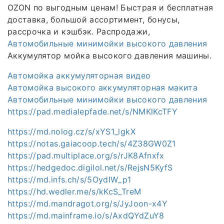
OZON по выгодным ценам! Быстрая и бесплатная
доставка, большой ассортимент, бонусы,
рассрочка и кэшбэк. Распродажи,
Автомобильные минимойки высокого давления
Аккумулятор мойка высокого давления машины.
Автомойка аккумуляторная видео
Автомойка высокого аккумуляторная макита
Автомобильные минимойки высокого давления
https://pad.medialepfade.net/s/NMKlKcTFY
https://md.nolog.cz/s/xYS1_lgkX
https://notas.gaiacoop.tech/s/4Z38GW0Z1
https://pad.multiplace.org/s/rJK8Afnxfx
https://hedgedoc.digilol.net/s/RejsN5KyfS
https://md.infs.ch/s/5OydIW_p1
https://hd.wedler.me/s/kKcS_TreM
https://md.mandragot.org/s/JyJoon-x4Y
https://md.mainframe.io/s/AxdQYdZuY8