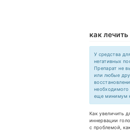
как лечить
У средства дл
негативных по
Препарат не в
или любые дру
восстановлени
необходимого 
еще минимум н
Как увеличить д
иннервации голо
с проблемой, ка