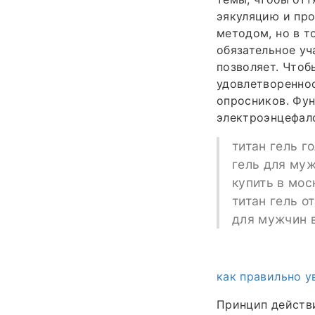
эякуляцию и про
методом, но в т
обязательное уч
позволяет. Чтоб
удовлетвореннос
опросников. Фу
электроэнцефало
титан гель г
гель для муж
купить в мос
титан гель о
для мужчин 
как правильно у
Принцип действ