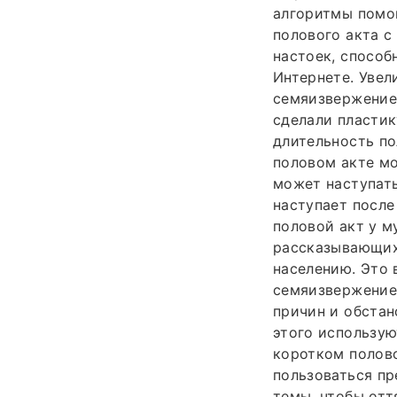
алгоритмы помо
полового акта с
настоек, способ
Интернете. Уве
семяизвержение 
сделали пластик
длительность по
половом акте мо
может наступать
наступает после
половой акт у м
рассказывающих 
населению. Это
семяизвержение 
причин и обстан
этого использую
коротком полово
пользоваться пр
темы, чтобы от