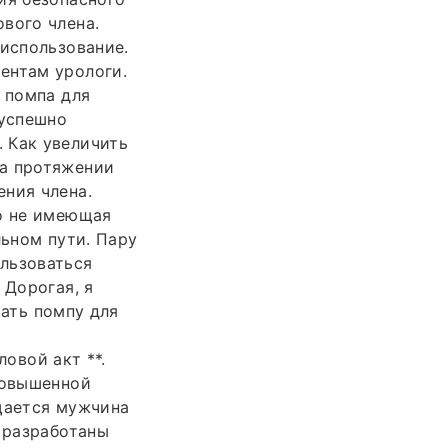
вого члена.
 использование.
ентам урологи.
 помпа для
 успешно
 Как увеличить
на протяжении
ения члена.
но не имеющая
льном пути. Пару
льзоваться
 Дорогая, я
рать помпу для
овой акт **.
повышенной
ащается мужчина
с разработаны