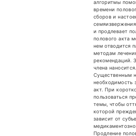
алгоритмы помо
времени половог
сборов и настое
семяизвержения
и продлевает по
полового акта м
нем отводится п
методам лечения
рекомендаций. З
члена наноситс
Существенным не
необходимость з
акт. При коротк
пользоваться пр
темы, чтобы отт
которой прежде
зависит от субъ
медикаментозной
Продление полов