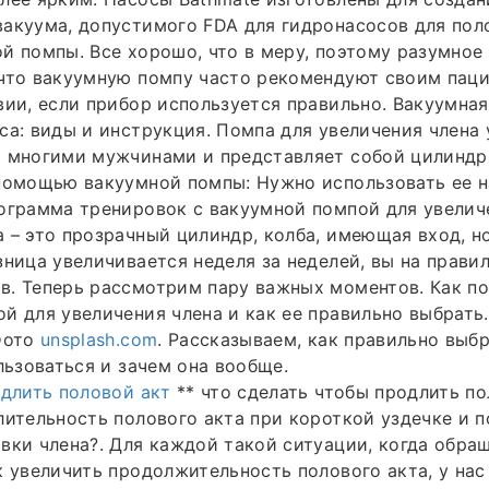
акуума, допустимого FDA для гидронасосов для поло
й помпы. Все хорошо, что в меру, поэтому разумное
что вакуумную помпу часто рекомендуют своим паци
вии, если прибор используется правильно. Вакуумная
са: виды и инструкция. Помпа для увеличения члена
 многими мужчинами и представляет собой цилиндр.
 помощью вакуумной помпы: Нужно использовать ее 
ограмма тренировок с вакуумной помпой для увелич
 – это прозрачный цилиндр, колба, имеющая вход, 
зница увеличивается неделя за неделей, вы на прави
. Теперь рассмотрим пару важных моментов. Как по
й для увеличения члена и как ее правильно выбрать.
Фото
unsplash.com
. Рассказываем, как правильно выб
ользоваться и зачем она вообще.
одлить половой акт
** что сделать чтобы продлить пол
лительность полового акта при короткой уздечке и 
вки члена?. Для каждой такой ситуации, когда обр
к увеличить продолжительность полового акта, у на