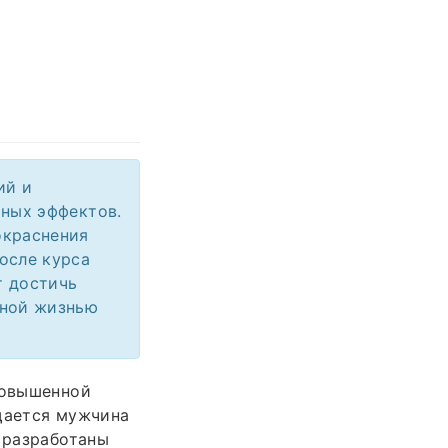
ий и
чных эффектов.
окраснения
осле курса
т достичь
ьной жизнью
повышенной
ащается мужчина
с разработаны