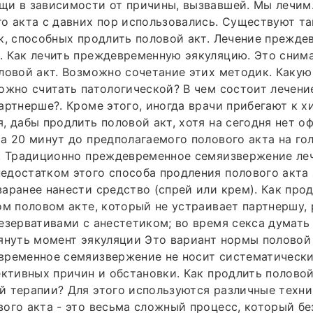
щи в зависимости от причины, вызвавшей. Мы лечим
о акта с давних пор использовались. Существуют т
к, способных продлить половой акт. Лечение прежде
. Как лечить преждевременную эякуляцию. Это сним
ловой акт. Возможно сочетание этих методик. Какую
ожно считать патологической? В чем состоит лечение
артнерше?. Кроме этого, иногда врачи прибегают к 
, дабы продлить половой акт, хотя на сегодня нет 
а 20 минут до предполагаемого полового акта на го
я. Традиционно преждевременное семяизвержение ле
достатком этого способа продления полового акта 
аранее нанести средство (спрей или крем). Как про
ом половом акте, который не устраивает партнершу,
езервативами с анестетиком; во время секса думать
януть момент эякуляции Это вариант нормы половой
временное семяизвержение не носит систематически
ективных причин и обстановки. Как продлить половой
 терапии? Для этого используются различные техни
ого акта - это весьма сложный процесс, который бе