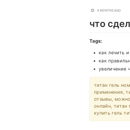
4 MONTHS AGO
что сде
Tags:
как лечить и
как правиль
увеличение 
титан гель ном
применения, ти
отзывы, можно
онлайн, титан 
купить гель ти