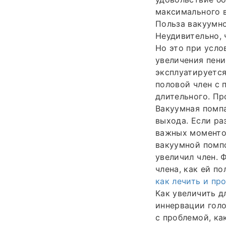
максимального в
Польза вакуумно
Неудивительно, 
Но это при усло
увеличения пени
эксплуатируется
половой член с
длительного. Пр
Вакуумная помпа
выхода. Если ра
важных моментов
вакуумной помпо
увеличил член. 
члена, как ей п
как лечить и пр
Как увеличить д
иннервации голо
с проблемой, ка