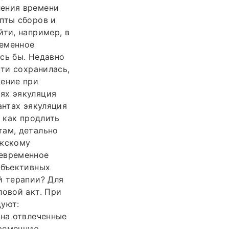
ления времени
пты сборов и
йти, например, в
ременное
сь бы. Недавно
сти сохранилась,
жение при
ях эякуляция
антах эякуляция
, как продлить
там, детально
ужскому
девременное
убъективных
й терапии? Для
ловой акт. При
дуют:
 на отвлеченные
временную