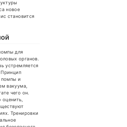
руктуры
са новое
нис становится
пой
помпы для
оловых органов.
вь устремляется
. Принцип
 помпы и
ем вакуума,
ате чего он.
 оценить,
существуют
иях. Тренировки
уальное
ия безопасного