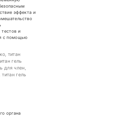
 безопасным
тствие эффекта и
 вмешательство
ь
 тестов и
ся с помощью
ко, титан
итан гель
ь для член,
 титан гель
го органа