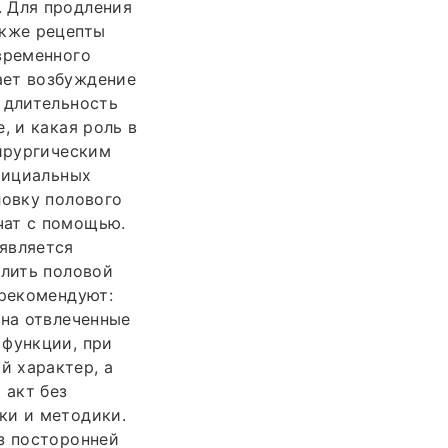
. Для продления
акже рецепты
временного
ает возбуждение
 длительность
, и какая роль в
хирургическим
официальных
ловку полового
чат с помощью.
является
длить половой
 рекомендуют:
 на отвлеченные
 функции, при
й характер, а
 акт без
ки и методики.
з посторонней