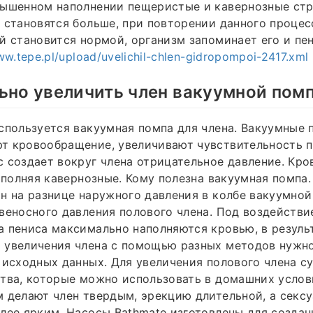
вышенном наполнении пещеристые и кавернозные ст
 становятся больше, при повторении данного процес
й становится нормой, организм запоминает его и пе
ww.tepe.pl/upload/uvelichil-chlen-gidropompoi-2417.xml
ьно увеличить член вакуумной пом
спользуется вакуумная помпа для члена. Вакуумные 
т кровообращение, увеличивают чувствительность п
 создает вокруг члена отрицательное давление. Кро
заполняя кавернозные. Кому полезна вакуумная помпа
н на разнице наружного давления в колбе вакуумной
веносного давления полового члена. Под воздействи
 пениса максимально наполняются кровью, в результ
 увеличения члена с помощью разных методов нужно
 исходных данных. Для увеличения полового члена 
тва, которые можно использовать в домашних услов
 делают член твердым, эрекцию длительной, а секс
лее ярким. Насосы Bathmate изготовлены для создан