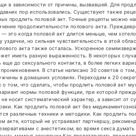
щи в зависимости от причины, вызвавшей. Для прод
 давних пор использовались. Существуют также реце
ных продлить половой акт. Точные рецепты можно на
личение продолжительности полового акта. Преждев
— это когда половой акт длится меньше, чем хотело
у уздечки, но сильная чувствительность в этой обла
лового акта также осталась. Ускоренное семяизвер
жет иметь разную выраженность. В некоторых случа
 еще до сексуального контакта, в более легких вари
 проникновения. В статье написано 30 советов о том
ужчины в домашних условиях. Переходим к 20 секре
о том, что сделать, чтобы продлить половой акт м
 вариант нормы половой функции, при которой преж
не носит систематический характер, а зависит от с
овки. Как продлить половой акт без медикаментозно
тся различные техники и методики. Как продлить по
м акте, который не устраивает партнершу, рекомен
езервативами с анестетиком; во время секса думать
тянуть момент эякуляции Как предотвратить прежде