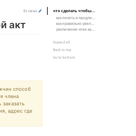
что сделать чтобы продлить половой акт
51 views
как лечить и продлить половой акт
й акт
как правильно увеличить член вакуумной помпой
увеличение член какой крем лучше
Expand all
Back to top
Go to bottom
ужчин способ
ля члена
ь заказать
ия, адрес где