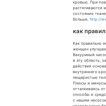
кровью. При по
растягиваются и
состояние ткане
больше.
http://w
как правил
Как правильно и
женщин улучшаю
Вакуумный насос
в эту область, 
действия основа
внутреннего кро
пещеристые тела
Плюсы и минусы
отталкиваясь от
способы и средс
с нашим насосом
удовольствие бо