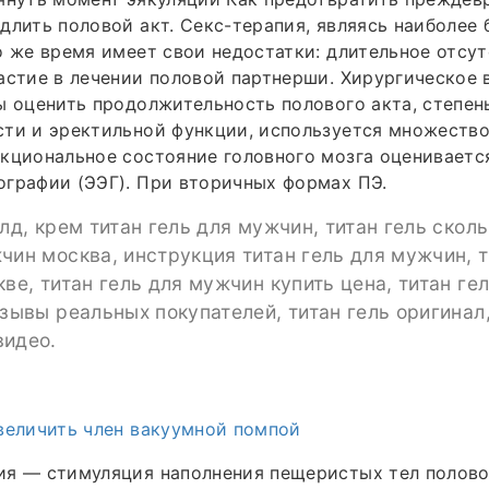
длить половой акт. Секс-терапия, являясь наиболее
о же время имеет свои недостатки: длительное отсу
астие в лечении половой партнерши. Хирургическое
ы оценить продолжительность полового акта, степен
ти и эректильной функции, используется множество
нкциональное состояние головного мозга оценивает
графии (ЭЭГ). При вторичных формах ПЭ.
олд, крем титан гель для мужчин, титан гель сколь
чин москва, инструкция титан гель для мужчин, т
кве, титан гель для мужчин купить цена, титан гел
тзывы реальных покупателей, титан гель оригинал,
видео.
величить член вакуумной помпой
ия — стимуляция наполнения пещеристых тел полово