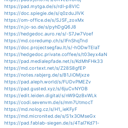
https://pad.mytga.de/s/rdI-p8VlC
https://doc.spiegie.de/s/q0zduJIVK
https://om-office.de/s/SJSF_zoxMx
https://n.jo-so.de/s/pyhDgQ6J8
https://hedgedoc.auro.re/s/-S7Jw7Voef
https://md.coredump.ch/s/IFnShqTnd
https://doc.projectsegfau.lt/s/-hODwTElaT
https://hedgedoc.private.coffee/s/t03eyx4aN
https://pad.medialepfade.net/s/KdMhFHk33
https://md.cortext.net/s/Z28S8gfEP
https://notes.rabjerg.de/s/B1JiOMjxze
https://pad.aleph.world/s/FUDvPMEZv
https://pad.gusted.xyz/s/6juCvNYOB
https://edit.leiden.digital/s/nW9QzBxWLk
https://codi.sevenvm.de/s/mm7UtmocT
https://md.nolog.cz/s/H1_ieKFyF
https://md.micronited.de/s/S1x3OMseGx
https://pad.fablab-siegen.de/s/4TaI7Kd71-