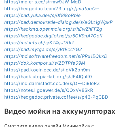
https://md.eris.cc/s/rmw9JW-MqD
https://hedgedoc.team23.org/s/
jmdtboOr-
https://pad.yuka.dev/s/0f8i8oRbie
https://pad.demokratie-dialog.de/s/aGLt1gWpkP
https://hackmd.openmole.org/s/hEwZhFFZg
https://hedgedoc.digilol.net/s/5GK9nA7GoK
https://md.infs.ch/s/KT4qJDfkZ
https://pad.mytga.de/s/yBtEccYG2
https://md.softwarefreedom.net/s/PRu1EQkxD
https://dok.kompot.si/s/2DTPfe09M
https://pad.koeln.ccc.de/s/iqVk2pn9m
https://hack.utopia-lab.org/s/JE4IQulf0
https://md.darmstadt.ccc.de/s/DF-Di9IoRZ
https://notes.llgoewer.de/s/QQxVv8SkR
https://hedgedoc.private.coffee/s/p43-PqCBD
Видео мойки на аккумуляторах
Смотрите видео онлайн Минимойка с