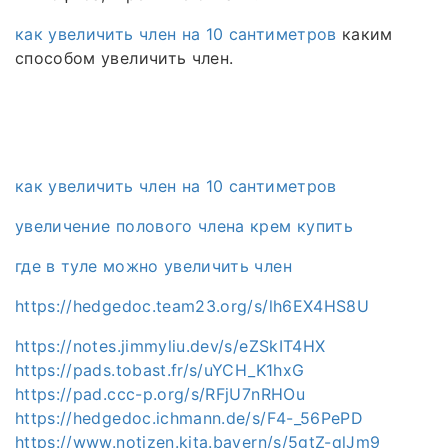
как увеличить член на 10 сантиметров
каким
способом увеличить член.
как увеличить член на 10 сантиметров
увеличение полового члена крем купить
где в туле можно увеличить член
https://hedgedoc.team23.org/s/lh6EX4HS8U
https://notes.jimmyliu.dev/s/eZSkIT4HX
https://pads.tobast.fr/s/uYCH_K1hxG
https://pad.ccc-p.org/s/RFjU7nRHOu
https://hedgedoc.ichmann.de/s/F4-_56PePD
https://www.notizen.kita.bayern/s/5gtZ-qlJm9