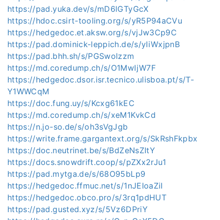
https://pad.yuka.dev/s/mD6lGTyGcX
https://hdoc.csirt-tooling.org/s/yR5P94aCVu
https://hedgedoc.et.aksw.org/s/vjJw3Cp9C
https://pad.dominick-leppich.de/s/yIiWxjpnB
https://pad.bhh.sh/s/PGSwolzzm
https://md.coredump.ch/s/O1MwIjW7F
https://hedgedoc.dsor.isr.tecnico.ulisboa.pt/s/T-
Y1WWCqM
https://doc.fung.uy/s/Kcxg61kEC
https://md.coredump.ch/s/xeM1KvkCd
https://n.jo-so.de/s/oh3sVgJgb
https://write.frame.gargantext.org/s/SkRshFkpbx
https://doc.neutrinet.be/s/BdZeNsZItY
https://docs.snowdrift.coop/s/pZXx2rJu1
https://pad.mytga.de/s/68O95bLp9
https://hedgedoc.ffmuc.net/s/1nJEIoaZiI
https://hedgedoc.obco.pro/s/3rq1pdHUT
https://pad.gusted.xyz/s/5Vz6DPriY