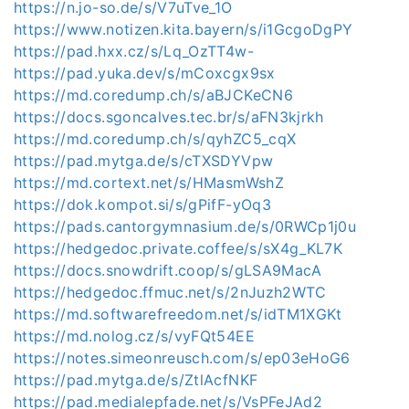
https://n.jo-so.de/s/V7uTve_1O
https://www.notizen.kita.bayern/s/i1GcgoDgPY
https://pad.hxx.cz/s/Lq_OzTT4w-
https://pad.yuka.dev/s/mCoxcgx9sx
https://md.coredump.ch/s/aBJCKeCN6
https://docs.sgoncalves.tec.br/s/aFN3kjrkh
https://md.coredump.ch/s/qyhZC5_cqX
https://pad.mytga.de/s/cTXSDYVpw
https://md.cortext.net/s/HMasmWshZ
https://dok.kompot.si/s/gPifF-yOq3
https://pads.cantorgymnasium.de/s/0RWCp1j0u
https://hedgedoc.private.coffee/s/sX4g_KL7K
https://docs.snowdrift.coop/s/gLSA9MacA
https://hedgedoc.ffmuc.net/s/2nJuzh2WTC
https://md.softwarefreedom.net/s/idTM1XGKt
https://md.nolog.cz/s/vyFQt54EE
https://notes.simeonreusch.com/s/ep03eHoG6
https://pad.mytga.de/s/ZtlAcfNKF
https://pad.medialepfade.net/s/VsPFeJAd2