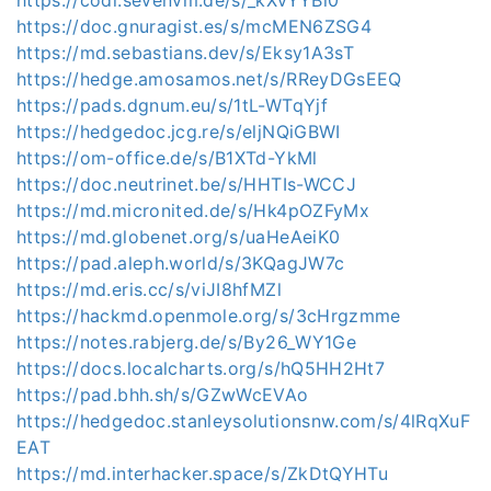
https://doc.gnuragist.es/s/mcMEN6ZSG4
https://md.sebastians.dev/s/Eksy1A3sT
https://hedge.amosamos.net/s/RReyDGsEEQ
https://pads.dgnum.eu/s/1tL-WTqYjf
https://hedgedoc.jcg.re/s/eljNQiGBWI
https://om-office.de/s/B1XTd-YkMl
https://doc.neutrinet.be/s/HHTIs-WCCJ
https://md.micronited.de/s/Hk4pOZFyMx
https://md.globenet.org/s/uaHeAeiK0
https://pad.aleph.world/s/3KQagJW7c
https://md.eris.cc/s/viJI8hfMZl
https://hackmd.openmole.org/s/3cHrgzmme
https://notes.rabjerg.de/s/By26_WY1Ge
https://docs.localcharts.org/s/hQ5HH2Ht7
https://pad.bhh.sh/s/GZwWcEVAo
https://hedgedoc.stanleysolutionsnw.com/s/4lRqXuF
EAT
https://md.interhacker.space/s/ZkDtQYHTu