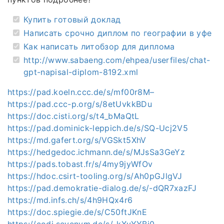
Купить готовый доклад
Написать срочно диплом по географии в уфе
Как написать литобзор для диплома
http://www.sabaeng.com/ehpea/userfiles/chat-
gpt-napisal-diplom-8192.xml
https://pad.koeln.ccc.de/s/mf00r8M–
https://pad.ccc-p.org/s/8etUvkkBDu
https://doc.cisti.org/s/t4_bMaQtL
https://pad.dominick-leppich.de/s/SQ-Ucj2V5
https://md.gafert.org/s/VGSkt5XhV
https://hedgedoc.ichmann.de/s/MJsSa3GeYz
https://pads.tobast.fr/s/4my9jyWfOv
https://hdoc.csirt-tooling.org/s/Ah0pGJlgVJ
https://pad.demokratie-dialog.de/s/-dQR7xazFJ
https://md.infs.ch/s/4h9HQx4r6
https://doc.spiegie.de/s/C50ftJKnE
https://codi.sevenvm.de/s/_kXvYYBi0