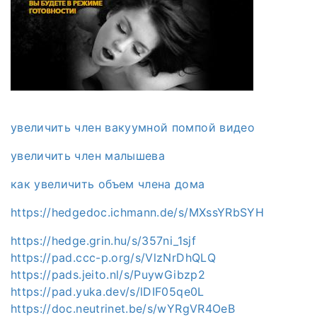
увеличить член вакуумной помпой видео
увеличить член малышева
как увеличить объем члена дома
https://hedgedoc.ichmann.de/s/MXssYRbSYH
https://hedge.grin.hu/s/357ni_1sjf
https://pad.ccc-p.org/s/VlzNrDhQLQ
https://pads.jeito.nl/s/PuywGibzp2
https://pad.yuka.dev/s/lDIF05qe0L
https://doc.neutrinet.be/s/wYRgVR4OeB