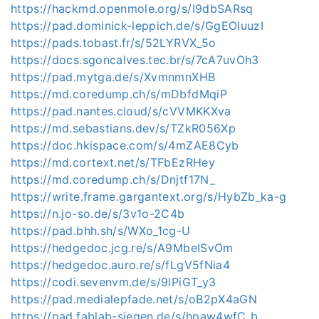
https://hackmd.openmole.org/s/I9dbSARsq
https://pad.dominick-leppich.de/s/GgEOluuzI
https://pads.tobast.fr/s/52LYRVX_5o
https://docs.sgoncalves.tec.br/s/7cA7uvOh3
https://pad.mytga.de/s/XvmnmnXHB
https://md.coredump.ch/s/mDbfdMqiP
https://pad.nantes.cloud/s/cVVMKKXva
https://md.sebastians.dev/s/TZkR056Xp
https://doc.hkispace.com/s/4mZAE8Cyb
https://md.cortext.net/s/TFbEzRHey
https://md.coredump.ch/s/Dnjtf17N_
https://write.frame.gargantext.org/s/HybZb_ka-g
https://n.jo-so.de/s/3v1o-2C4b
https://pad.bhh.sh/s/WXo_1cg-U
https://hedgedoc.jcg.re/s/A9MbeISvOm
https://hedgedoc.auro.re/s/fLgV5fNia4
https://codi.sevenvm.de/s/9lPiGT_y3
https://pad.medialepfade.net/s/oB2pX4aGN
https://pad.fablab-siegen.de/s/hpaw4wfC_b